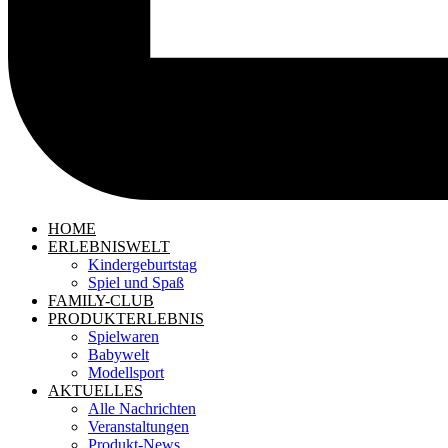
HOME
ERLEBNISWELT
Kindergeburtstag
Spiel und Spaß
FAMILY-CLUB
PRODUKTERLEBNIS
Spielwaren
Babywelt
Modellsport
AKTUELLES
Alle Nachrichten
Veranstaltungen
Produkt-News