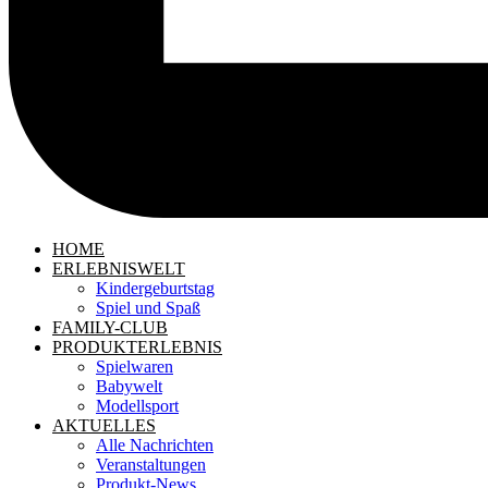
HOME
ERLEBNISWELT
Kindergeburtstag
Spiel und Spaß
FAMILY-CLUB
PRODUKTERLEBNIS
Spielwaren
Babywelt
Modellsport
AKTUELLES
Alle Nachrichten
Veranstaltungen
Produkt-News