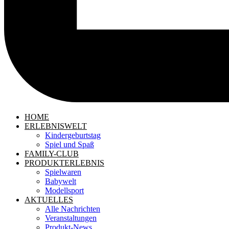
HOME
ERLEBNISWELT
Kindergeburtstag
Spiel und Spaß
FAMILY-CLUB
PRODUKTERLEBNIS
Spielwaren
Babywelt
Modellsport
AKTUELLES
Alle Nachrichten
Veranstaltungen
Produkt-News