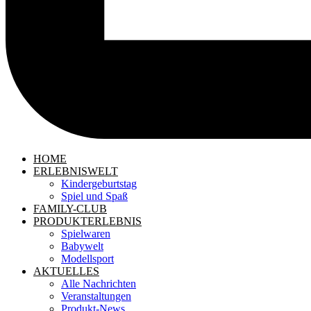
HOME
ERLEBNISWELT
Kindergeburtstag
Spiel und Spaß
FAMILY-CLUB
PRODUKTERLEBNIS
Spielwaren
Babywelt
Modellsport
AKTUELLES
Alle Nachrichten
Veranstaltungen
Produkt-News