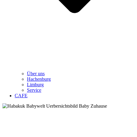
Über uns
Hachenburg
Limburg
Service
CAFE
Auswahl aus unserer Babywelt
Hier haben wir Euch ein Paar interessante Produkte aus unserem
vielfältigen Bereich „
Baby zu Hause
“ abgebildet.