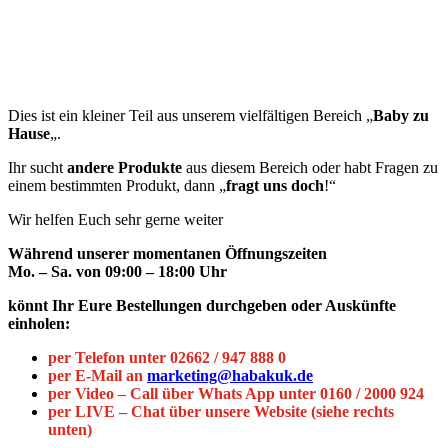
Ihr sucht
andere Produkte
aus diesem Bereich oder habt Fragen zu
einem bestimmten Produkt, dann „
fragt uns doch
!“
(Ein Klick auf die Kacheln zeigt weitere Informationen.)
Dies ist ein kleiner Teil aus unserem vielfältigen Bereich „
Baby zu
Hause
„.
Ihr sucht
andere Produkte
aus diesem Bereich oder habt Fragen zu
einem bestimmten Produkt, dann „
fragt uns doch
!“
Wir helfen Euch sehr gerne weiter
Während unserer momentanen Öffnungszeiten
Mo. – Sa. von 09:00 – 18:00 Uhr
könnt Ihr Eure Bestellungen durchgeben oder Auskünfte
einholen:
per Telefon unter 02662 / 947 888 0
per E-Mail an
marketing@habakuk.de
per Video – Call über Whats App unter 0160 / 2000 924
per LIVE – Chat über unsere Website (siehe rechts
unten)