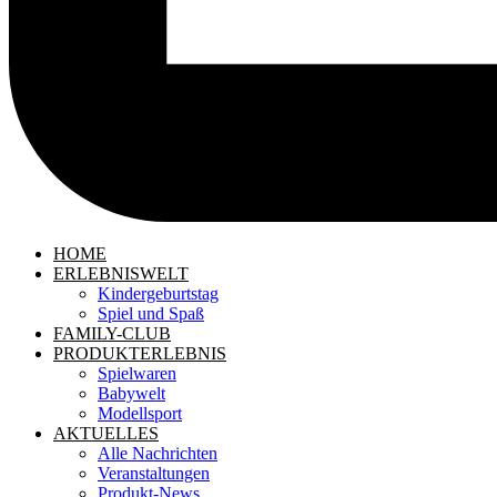
HOME
ERLEBNISWELT
Kindergeburtstag
Spiel und Spaß
FAMILY-CLUB
PRODUKTERLEBNIS
Spielwaren
Babywelt
Modellsport
AKTUELLES
Alle Nachrichten
Veranstaltungen
Produkt-News