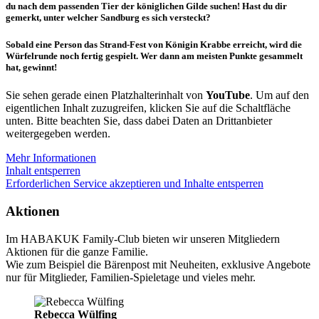
du nach dem passenden Tier der königlichen Gilde suchen! Hast du dir
gemerkt, unter welcher Sandburg es sich versteckt?
Sobald eine Person das Strand-Fest von Königin Krabbe erreicht, wird die
Würfelrunde noch fertig gespielt. Wer dann am meisten Punkte gesammelt
hat, gewinnt!
Sie sehen gerade einen Platzhalterinhalt von
YouTube
. Um auf den
eigentlichen Inhalt zuzugreifen, klicken Sie auf die Schaltfläche
unten. Bitte beachten Sie, dass dabei Daten an Drittanbieter
weitergegeben werden.
Mehr Informationen
Inhalt entsperren
Gesellschaftsspiele und Puzzle
Outdoor und Sport
Erforderlichen Service akzeptieren und Inhalte entsperren
Produkte zeigen
Produkte zeigen
Aktionen
Im HABAKUK Family-Club bieten wir unseren Mitgliedern
Aktionen für die ganze Familie.
Wie zum Beispiel die Bärenpost mit Neuheiten, exklusive Angebote
nur für Mitglieder, Familien-Spieletage und vieles mehr.
Rebecca Wülfing